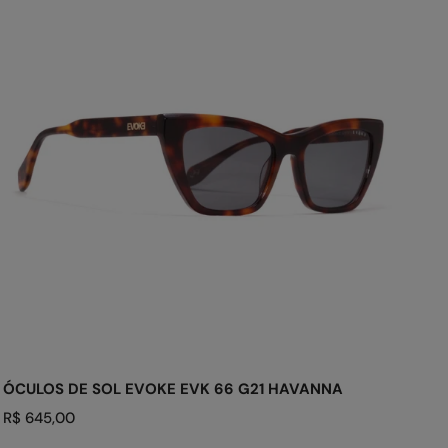
de
Sol
Evoke
EVK
66
G21
Havanna
ADICIONAR AO CARRINHO
ÓCULOS DE SOL EVOKE EVK 66 G21 HAVANNA
Preço
R$ 645,00
regular