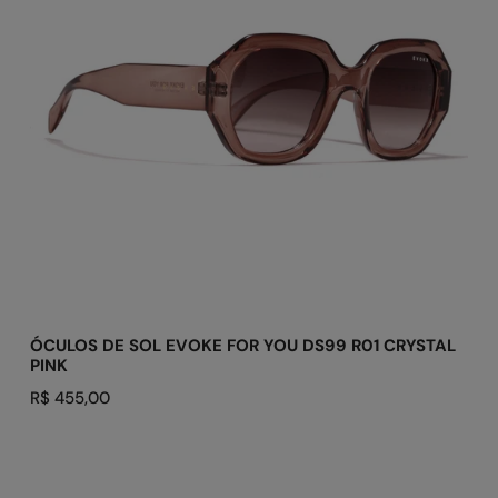
You
DS99
R01
Crystal
Pink
ADICIONAR AO CARRINHO
ÓCULOS DE SOL EVOKE FOR YOU DS99 R01 CRYSTAL
PINK
Preço
R$ 455,00
regular
ÓCULOS