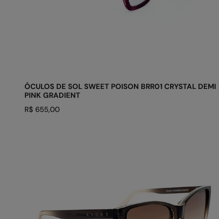
ADICIONAR AO CARRINHO
ÓCULOS DE SOL SWEET POISON BRR01 CRYSTAL DEMI
PINK GRADIENT
Preço
R$ 655,00
regular
ÓCULOS
DE
SOL
NEW
THE
GODMOTHER
BRT02