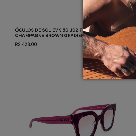
ADICIONAR AO CARRINHO
ÓCULOS DE SOL EVK 50 J02 TRANSLUCENT
CHAMPAGNE BROWN GRADIENT
Preço
R$ 428,00
regular
ÓCULOS
DE
SOL
SWEET
POISON
BRR01
CRYSTAL
DEMI
PINK
GRADIENT