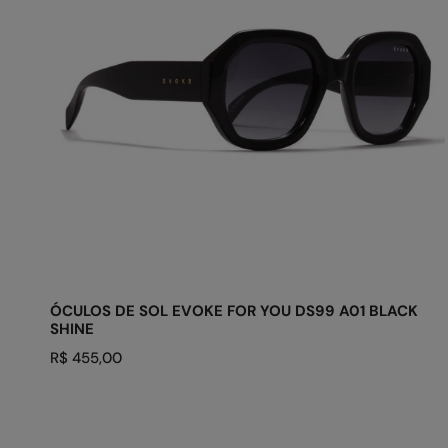
YOU
DS99
A01
Black
Shine
ADICIONAR AO CARRINHO
ÓCULOS DE SOL EVOKE FOR YOU DS99 A01 BLACK
SHINE
Preço
R$ 455,00
regular
ÓCULOS