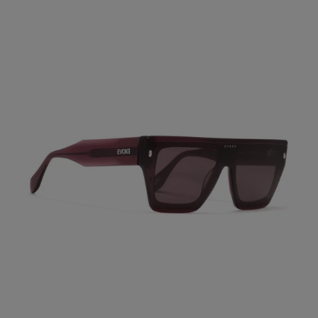
regular
Óculos
de
Sol
Evoke
EVK
64
R02
Crystal
Lilac
ADICIONAR AO CARRINHO