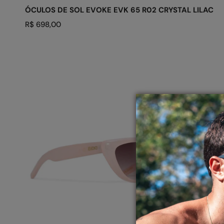
ÓCULOS DE SOL EVOKE EVK 65 R02 CRYSTAL LILAC
Preço
R$ 698,00
regular
ÓCULOS
DE
SOL
EVK
50
J02
TRANSLUCENT
CHAMPAGNE
BROWN
GRADIENT