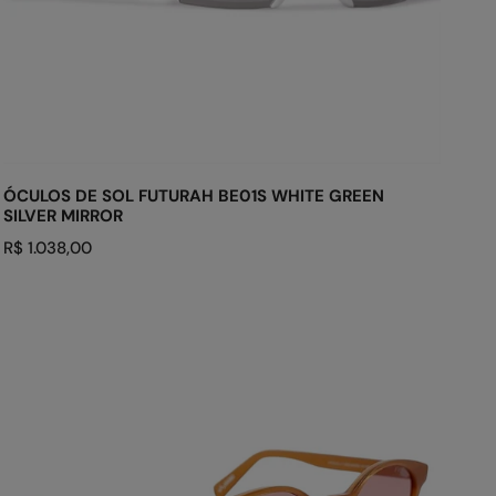
ADICIONAR AO CARRINHO
ÓCULOS DE SOL FUTURAH BE01S WHITE GREEN
SILVER MIRROR
Preço
R$ 1.038,00
regular
ÓCULOS
DE
SOL
NEW
EVK
20
BRG11