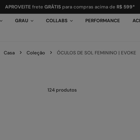
APROVEITE
frete
GRÁTIS
para compras acima de
R$ 599*
GRAU
COLLABS
PERFORMANCE
AC
Casa
Coleção
ÓCULOS DE SOL FEMININO | EVOKE
124 produtos
Óculos
de
Sol
Evoke
For