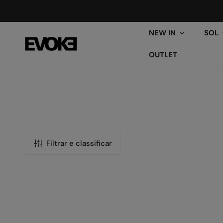
ARA O CONTEÚDO
NEW IN
SOL
OUTLET
Filtrar e classificar
Óculos
de
Sol
EVOKE
FOR