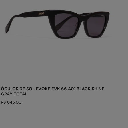
66
A01
Black
Shine
Gray
Total
ADICIONAR AO CARRINHO
ÓCULOS DE SOL EVOKE EVK 66 A01 BLACK SHINE
GRAY TOTAL
Preço
R$ 645,00
regular
Óculos