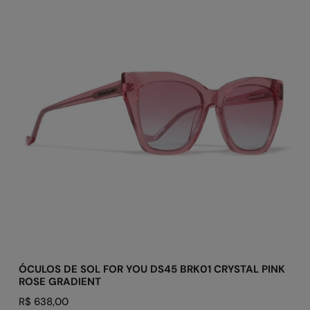
DE
SOL
FOR
YOU
DS45
BRK01
CRYSTAL
PINK
ROSE
GRADIENT
ADICIONAR AO CARRINHO
ÓCULOS DE SOL FOR YOU DS45 BRK01 CRYSTAL PINK
ROSE GRADIENT
Preço
R$ 638,00