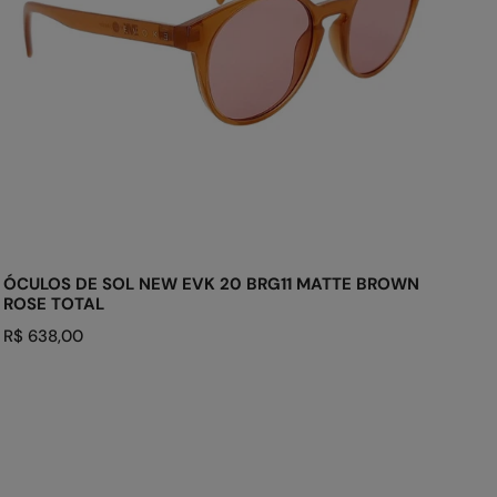
MATTE
BROWN
ROSE
TOTAL
ADICIONAR AO CARRINHO
ÓCULOS DE SOL NEW EVK 20 BRG11 MATTE BROWN
ROSE TOTAL
Preço
R$ 638,00
regular
ÓCULOS
DE
SOL
LODOWN