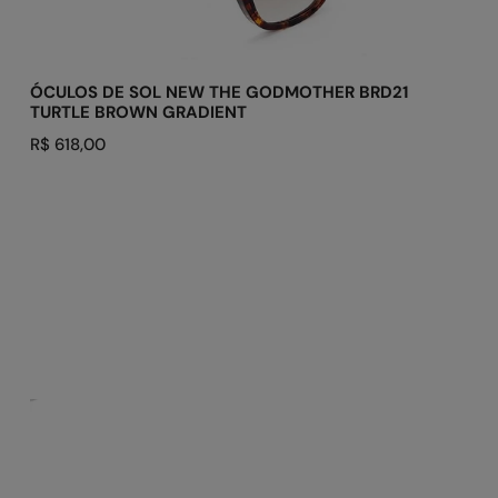
TURTLE
ADICIONAR AO CARRINHO
BROWN
GRADIENT
ÓCULOS DE SOL NEW THE GODMOTHER BRD21
TURTLE BROWN GRADIENT
Preço
R$ 618,00
regular
ÓCULOS
DE
SOL
LODOWN