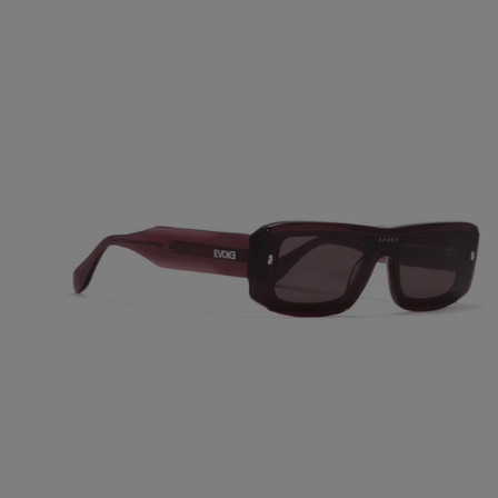
Óculos
de
Sol
Evoke
EVK
65
R02
Crystal
Lilac
ADICIONAR AO CARRINHO