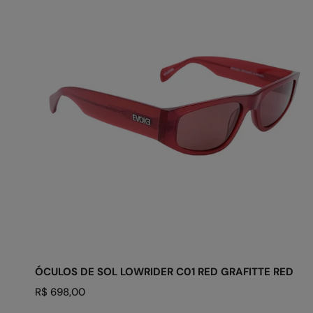
DE
SOL
LOWRIDER
C01
RED
GRAFITTE
RED
ADICIONAR AO CARRINHO
ÓCULOS DE SOL LOWRIDER C01 RED GRAFITTE RED
Preço
R$ 698,00
regular