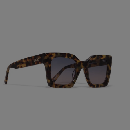
ÓCULOS
DE
SOL
EVK
56
G21
DEMI
BLOND
BLUE
GRADIENT
ADICIONAR AO CARRINHO