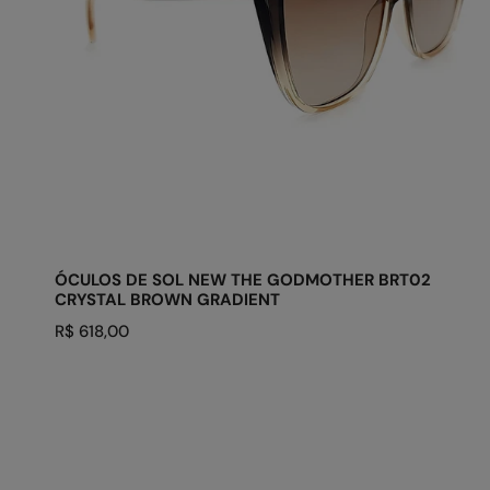
CRYSTAL
BROWN
GRADIENT
ADICIONAR AO CARRINHO
ÓCULOS DE SOL NEW THE GODMOTHER BRT02
CRYSTAL BROWN GRADIENT
Preço
R$ 618,00
regular
ÓCULOS
DE
SOL
AVALANCHE