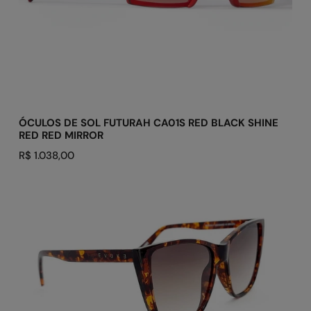
MIRROR
ADICIONAR AO CARRINHO
ÓCULOS DE SOL FUTURAH CA01S RED BLACK SHINE
RED RED MIRROR
Preço
R$ 1.038,00
regular
ÓCULOS
DE
SOL
NEW
THE
GODMOTHER
BRD21