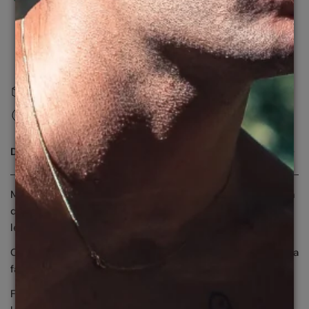
Liberado em até 24 horas Úteis
Normalmente pronto em 24 horas
Ver Informações Da Loja
Frete fixo Brasil
R$9,90
30 dias para Troca ou devolução*
DESCRIÇÃO
Modelo esportivo para alto desempenho, com design em
que as linhas frontais promovem um grande espaço da
lente, proporcionando estabilidade e segurança.
Com lentes de proteção cilíndricas, o modelo acompanha
faixa para segurar o óculos e evitar quedas.
Feito em Grilamid ®, um material resistente, durável e