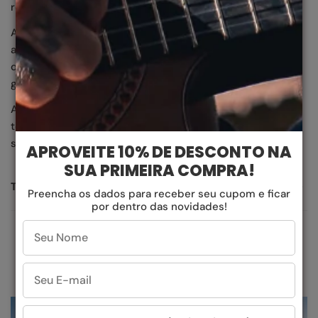
reflexos da luz intensa.
Além de um revestimento oleofóbico, uma tecnologia
anti-manchas que proporciona uma superfície mais lisa,
o que ajuda a evitar que poeira, óleo, sujeira e água
grudem nas lentes.
Auxilia a evitar incômodos durante a prática esportiva,
tornando-as muito mais fáceis de limpar e facilitando a
sua manutenção
APROVEITE 10% DE DESCONTO NA
SUA PRIMEIRA COMPRA!
TROCA E DEVOLUÇÃO
Preencha os dados para receber seu cupom e ficar
por dentro das novidades!
A gente sabe que as vezes você pode precisar, então
para trocar ou devolver, veja os prazos:
-> Devolução: até
7 dias
-> Troca: até
30 dias