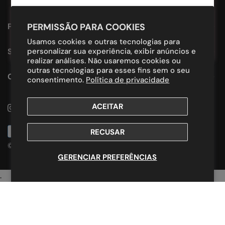
PROUDLY DESIGNED IN BRAZIL.
PERMISSÃO PARA COOKIES
Usamos cookies e outras tecnologias para
SUPORTE
personalizar sua experiência, exibir anúncios e
realizar análises. Não usaremos cookies ou
outras tecnologias para esses fins sem o seu
CONTATO
consentimento.
Política de privacidade
ACEITAR
Instagram
Youtube
Whatsapp
Métodos
RECUSAR
de
© 2026,
Evoke Store
.
Com tecnologia da Shopify
Pagamento
GERENCIAR PREFERÊNCIAS
.