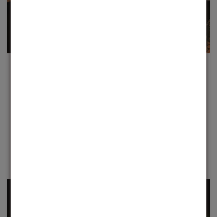
QUALIDADE SUPERIOR
Não fazemos apenas óculos, criamos obras-primas
visuais. Materiais premium e atenção meticulosa aos
detalhes garantem conforto e durabilidade
incomparáveis.