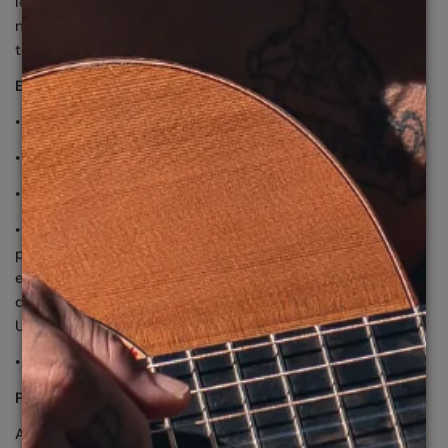
leve, possui nasal ajustável para diferentes formatos de
nariz. Adequado para diferentes esportes, como o beach
tennis e stand up paddle.
ESPECIFICAÇÕES TÉCNICAS:
•Medidas: Olho: 136 | Ponte: 0 | Haste: 128 | Curvatura: S06
•Peça em Grilamid®. Mais leveza, flexibilidade e conforto.
•Hastes em Grilamid®.
•Lentes polarizadas oleofóbicas e lentes em
policarbonato HDX hidrofóbico resistente a alto impacto,
em formato quadrado. Máxima qualidade óptica, livre de
distorções e proteção total contra os raios UVA, UVB e
UVC.
•Nasal anatômico ajustável de borracha
POLARIZADO OLEOFÓBICO
As lentes polarizadas contém tecnologia que reduz os