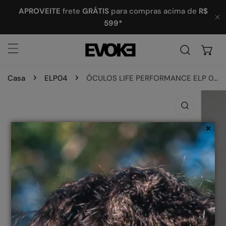
ARA O CONTEÚDO
APROVEITE
frete
GRÁTIS
para compras acima de
R$
599*
P
Casa
ELP04
ÓCULOS LIFE PERFORMANCE ELP 04 SPIKE E07P JADESTONE DARK BLUE MIRROR
 INFORMAÇÕES DO PRODUTO
×