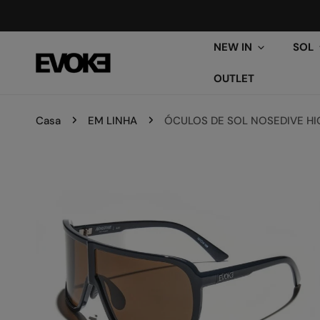
ARA O CONTEÚDO
NEW IN
SOL
OUTLET
Casa
EM LINHA
ÓCULOS DE SOL NOSEDIVE HI
PARA INFORMAÇÕES DO PRODUTO