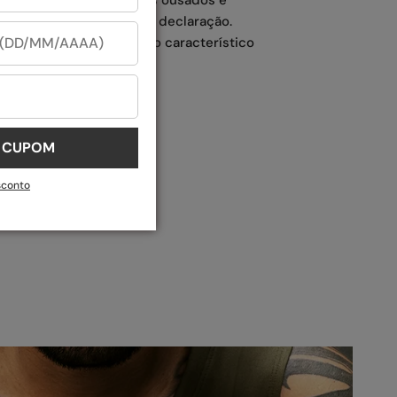
o criados para fazer uma declaração.
da multidão
com o estilo característico
U CUPOM
sconto