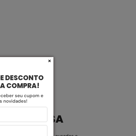
para trocar ou devolver, veja os prazos:
-> Devolução: até
7 dias
-> Troca: até
30 dias
Tudo rápido e fácil! Você pode solicitar
aqui
×
DE DESCONTO
RA COMPRA!
eceber seu cupom e
as novidades!
GN QUE OUSA
o comum. Nossos designs ousados e