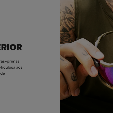
ERIOR
ras-primas
ticulosa aos
ade