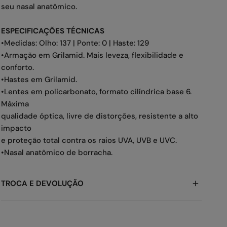
seu nasal anatômico.
ESPECIFICAÇÕES TÉCNICAS
•Medidas: Olho: 137 | Ponte: 0 | Haste: 129
•Armação em Grilamid. Mais leveza, flexibilidade e
conforto.
•Hastes em Grilamid.
•Lentes em policarbonato, formato cilíndrica base 6.
Máxima
qualidade óptica, livre de distorções, resistente a alto
impacto
e proteção total contra os raios UVA, UVB e UVC.
•Nasal anatômico de borracha.
TROCA E DEVOLUÇÃO
A gente sabe que as vezes você pode precisar, então