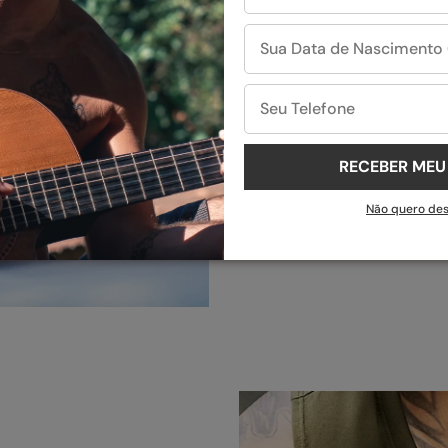
inovadores sã
Destaque-se 
da Evoke.
RECEBER ME
Não quero de