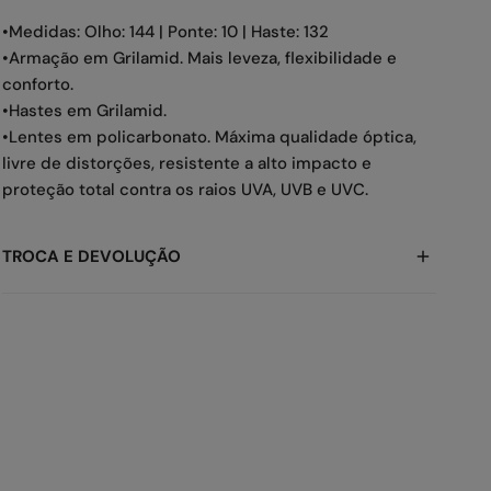
•Medidas: Olho: 144 | Ponte: 10 | Haste: 132
•Armação em Grilamid. Mais leveza, flexibilidade e
conforto.
•Hastes em Grilamid.
•Lentes em policarbonato. Máxima qualidade óptica,
livre de distorções, resistente a alto impacto e
proteção total contra os raios UVA, UVB e UVC.
TROCA E DEVOLUÇÃO
A gente sabe que as vezes você pode precisar, então
para trocar ou devolver, veja os prazos:
-> Devolução: até
7 dias
-> Troca: até
30 dias
Tudo rápido e fácil! Você pode solicitar
aqui