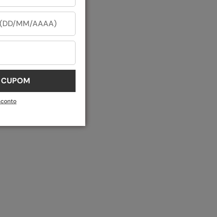
U CUPOM
sconto