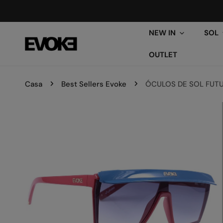
ARA O CONTEÚDO
NEW IN
SOL
OUTLET
Casa
Best Sellers Evoke
ÓCULOS DE SOL FUT
PARA INFORMAÇÕES DO PRODUTO