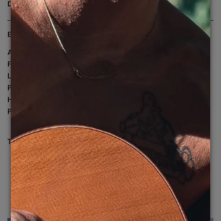
DESCRIÇÃO
Especificações
:
Altura da lente:
4.5 cm
Frontal:
14.5 cm
Largura da lente:
5.4 cm
Ponte:
2 cm
Haste:
14.5
cm
Peso:
40
g
TROCA E DEVOLUÇÃO
A gente sabe que as vezes você pode precisar, então
para trocar ou devolver, veja os prazos:
-> Devolução: até
7 dias
-> Troca: até
30 dias