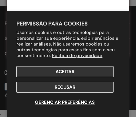
PROUDLY DESIGNED IN BRAZIL.
PERMISSÃO PARA COOKIES
Usamos cookies e outras tecnologias para
SUPORTE
personalizar sua experiência, exibir anúncios e
realizar análises. Não usaremos cookies ou
outras tecnologias para esses fins sem o seu
CONTATO
consentimento.
Política de privacidade
ACEITAR
Instagram
Youtube
Whatsapp
Métodos
RECUSAR
de
© 2026,
Evoke Store
.
Com tecnologia da Shopify
Pagamento
GERENCIAR PREFERÊNCIAS
.