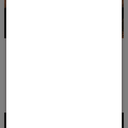
QUALIDADE SUPERIOR
Não fazemos apenas óculos, criamos obras-primas
visuais. Materiais premium e atenção meticulosa aos
detalhes garantem conforto e durabilidade
incomparáveis.