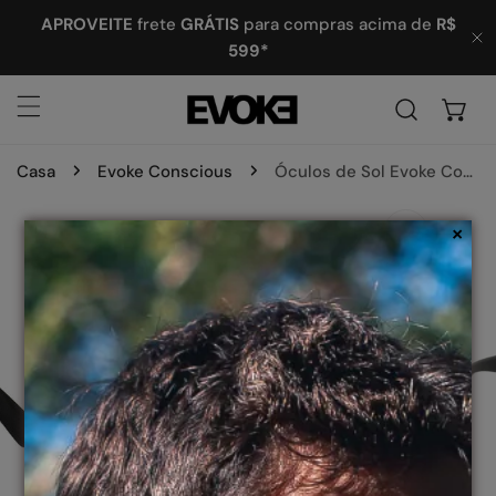
ARA O CONTEÚDO
APROVEITE
frete
GRÁTIS
para compras acima de
R$
599*
P
Casa
Evoke Conscious
Óculos de Sol Evoke Conscious 7 A01
 INFORMAÇÕES DO PRODUTO
×