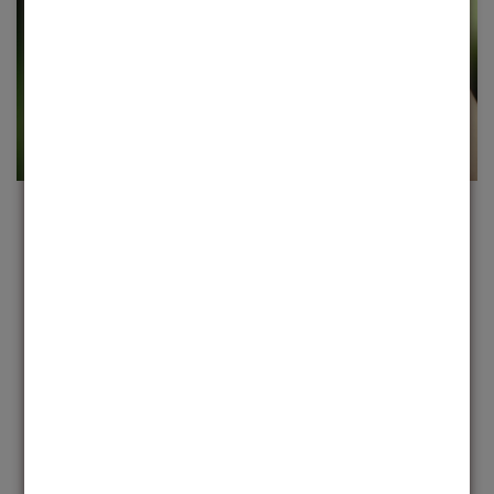
JOIN THE MOVEMENT
Cada produto é um convite para expressar sua
essência e transformar o mundo ao seu redor
AVALIAÇÕES DE CLIENTES