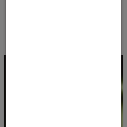
visuais. Materiais premium e atenção meticulosa aos
detalhes garantem conforto e durabilidade
incomparáveis.