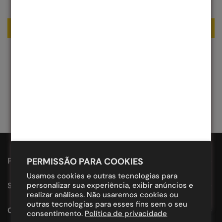
Seja o primeiro a escrever uma avaliação
Escrever uma avaliação
PROUDLY DESIGNED IN BRAZIL.
PERMISSÃO PARA COOKIES
Usamos cookies e outras tecnologias para
SUPORTE
personalizar sua experiência, exibir anúncios e
realizar análises. Não usaremos cookies ou
outras tecnologias para esses fins sem o seu
CONTATO
consentimento.
Política de privacidade