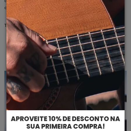
de distorções, resistente a alto impacto e proteção total
contra os raios UVA, UVB e UVC.
TROCA E DEVOLUÇÃO
A gente sabe que as vezes você pode precisar, então
para trocar ou devolver, veja os prazos:
-> Devolução: até
7 dias
-> Troca: até
30 dias
Tudo rápido e fácil! Você pode solicitar
aqui
APROVEITE 10% DE DESCONTO NA
SUA PRIMEIRA COMPRA!