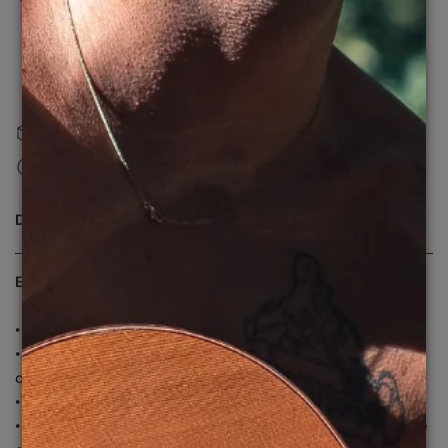
Liberado em até 24 horas Úteis
Normalmente pronto em 24 horas
Ver Informações Da Loja
Frete fixo Brasil
R$9,90
30 dias para Troca ou devolução*
DESCRIÇÃO
ESPECIFICAÇÕES TÉCNICAS
•Medidas: Olho: 57 | Ponte: 14 | Haste: 140
•Armação em Acetato. Mais leveza, flexibilidade e
conforto.
•Hastes em Acetato.
•Lentes em policarbonato. Máxima qualidade óptica, livre