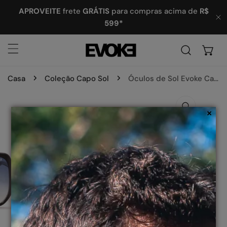
ARA O CONTEÚDO
APROVEITE
frete
GRÁTIS
para compras acima de
R$
599*
P
Casa
Coleção Capo Sol
Óculos de Sol Evoke Capo X A01 Black Shine Gray Gradient
 INFORMAÇÕES DO PRODUTO
×