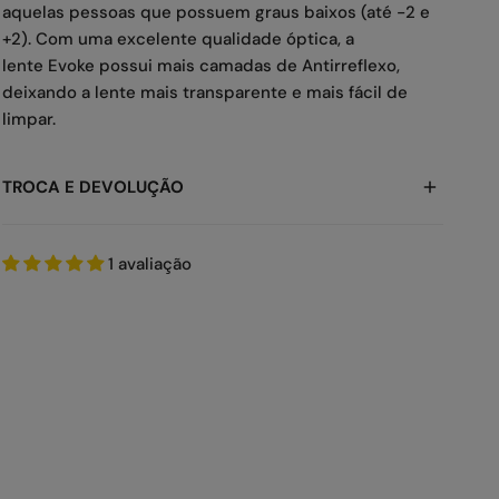
aquelas pessoas que possuem graus baixos (até -2 e
+2). Com uma excelente qualidade óptica, a
lente Evoke possui mais camadas de Antirreflexo,
deixando a lente mais transparente e mais fácil de
limpar.
TROCA E DEVOLUÇÃO
A gente sabe que as vezes você pode precisar, então
1 avaliação
para trocar ou devolver, veja os prazos:
-> Devolução: até
7 dias
-> Troca: até
30 dias
Tudo rápido e fácil! Você pode solicitar
aqui