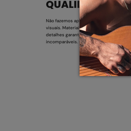
QUALIDADE SUP
Não fazemos apenas óculos, criamos ob
visuais. Materiais premium e atenção me
detalhes garantem conforto e durabilid
incomparáveis.