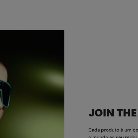
JOIN TH
Cada produto é um con
o mundo ao seu redor