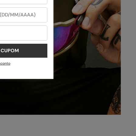
U CUPOM
sconto