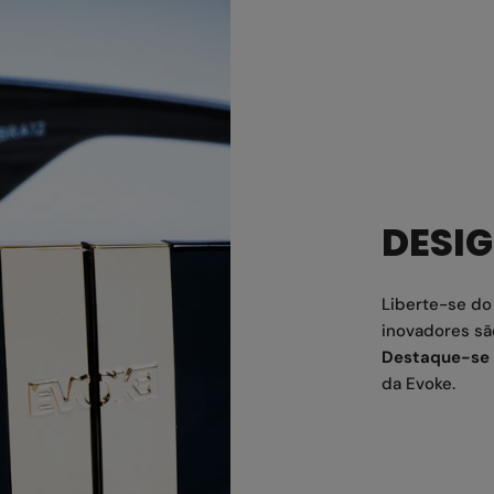
DESI
Liberte-se d
inovadores sã
Destaque-se 
da Evoke.