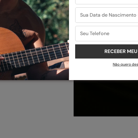
ERIOR
ras-primas
ticulosa aos
ade
RECEBER ME
Não quero de