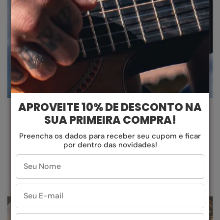
DESIGN QUE OUSA
APROVEITE 10% DE DESCONTO NA
SUA PRIMEIRA COMPRA!
Liberte-se do comum. Nossos designs ousados e
Preencha os dados para receber seu cupom e ficar
inovadores são criados para fazer uma declaração.
por dentro das novidades!
Destaque-se da multidão
com o estilo
característico da Evoke.