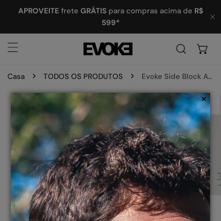
ARA O CONTEÚDO
APROVEITE
frete
GRÁTIS
para compras acima de
R$
599*
P
Casa
TODOS OS PRODUTOS
Evoke Side Block Avalanche - 14C Rose
×
 INFORMAÇÕES DO PRODUTO