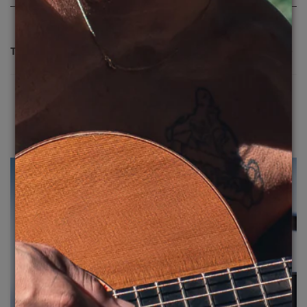
TROCA E DEVOLUÇÃO
A gente sabe que as vezes você pode precisar, então
para trocar ou devolver, veja os prazos:
-> Devolução: até
7 dias
-> Troca: até
30 dias
Tudo rápido e fácil! Você pode solicitar
aqui