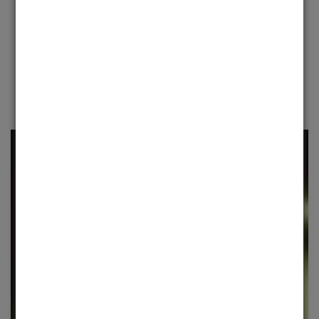
visuais. Materiais premium e atenção meticulosa aos
detalhes garantem conforto e durabilidade
incomparáveis.