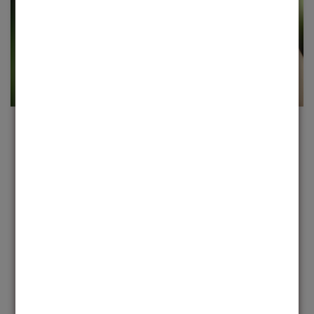
JOIN THE MOVEMENT
Cada produto é um convite para expressar sua
essência e transformar o mundo ao seu redor
AVALIAÇÕES DE CLIENTES
Seja o primeiro a escrever uma avaliação