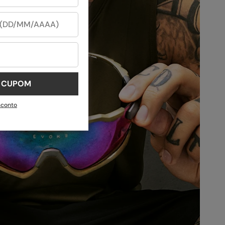
U CUPOM
sconto