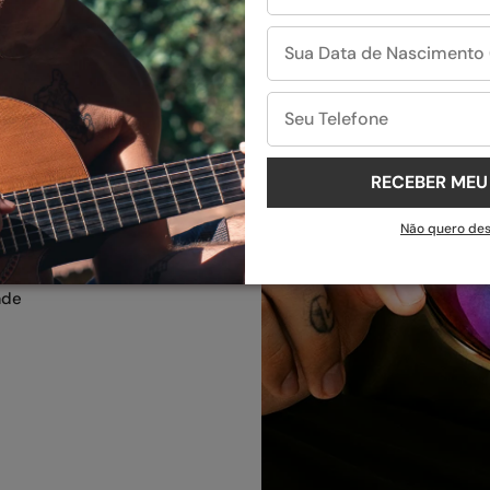
ERIOR
RECEBER ME
Não quero de
ras-primas
ticulosa aos
ade