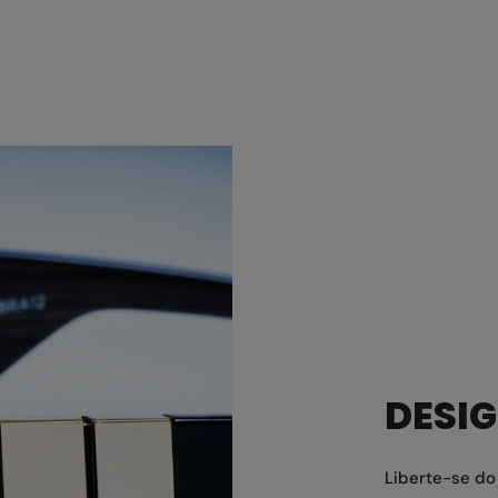
DESI
Liberte-se d