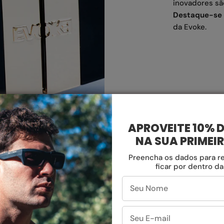
inovadores sã
Destaque-se 
da Evoke.
APROVEITE 10% 
NA SUA PRIMEI
Preencha os dados para r
ficar por dentro d