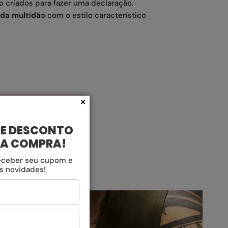
o criados para fazer uma declaração.
da multidão
com o estilo característico
×
DE DESCONTO
RA COMPRA!
eceber seu cupom e
as novidades!