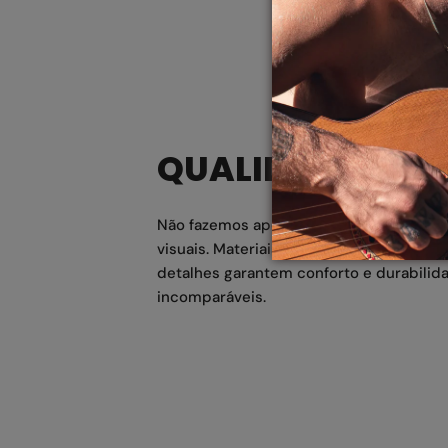
QUALIDADE SUP
Não fazemos apenas óculos, criamos ob
visuais. Materiais premium e atenção me
detalhes garantem conforto e durabilid
incomparáveis.