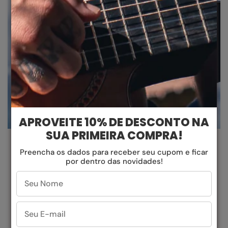
APROVEITE 10% DE DESCONTO NA
DESIGN QUE OUSA
SUA PRIMEIRA COMPRA!
Preencha os dados para receber seu cupom e ficar
Liberte-se do comum. Nossos designs ousados e
por dentro das novidades!
inovadores são criados para fazer uma declaração.
Destaque-se da multidão
com o estilo
característico da Evoke.