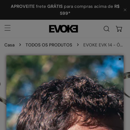
ARA O CONTEÚDO
APROVEITE
frete
GRÁTIS
para compras acima de
R$
599*
P
Casa
TODOS OS PRODUTOS
EVOKE EVK 14 - ÓCULOS DE GRAU
×
 INFORMAÇÕES DO PRODUTO
GALERIA
ABRA A MÍDIA NA VISUALIZAÇÃO DA GALERIA
1
/
3