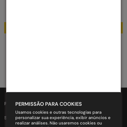
Seja o primeiro a escrever uma avaliação
Escrever uma avaliação
PERMISSÃO PARA COOKIES
PROUDLY DESIGNED IN BRAZIL.
Usamos cookies e outras tecnologias para
personalizar sua experiência, exibir anúncios e
SUPORTE
realizar análises. Não usaremos cookies ou