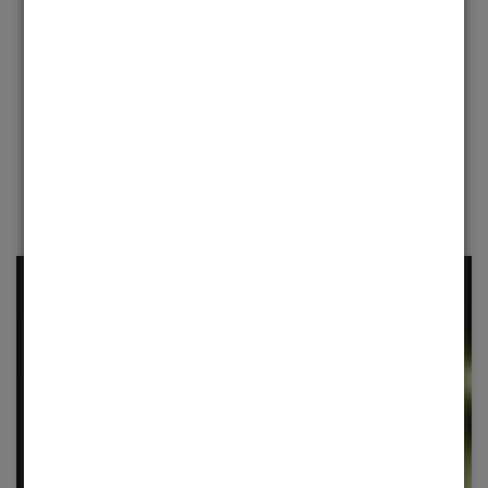
Não fazemos apenas óculos, criamos obras-primas
visuais. Materiais premium e atenção meticulosa aos
detalhes garantem conforto e durabilidade
incomparáveis.