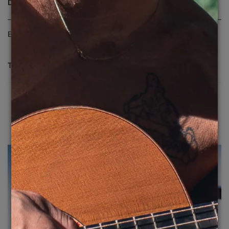
DESCRIÇÃO
EVOKE EVK 14 - ÓCULOS DE GRAU
TROCA E DEVOLUÇÃO
A gente sabe que as vezes você pode precisar, então
para trocar ou devolver, veja os prazos:
-> Devolução: até
7 dias
-> Troca: até
30 dias
Tudo rápido e fácil! Você pode solicitar
aqui