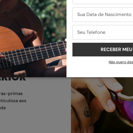
RECEBER ME
Não quero de
ERIOR
ras-primas
ticulosa aos
ade