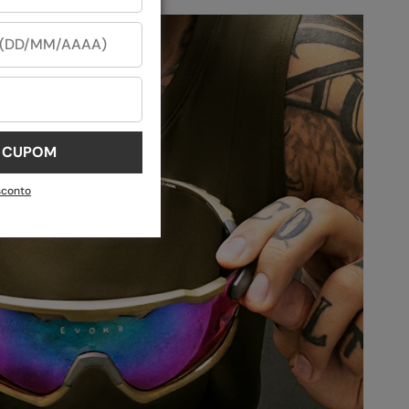
U CUPOM
sconto