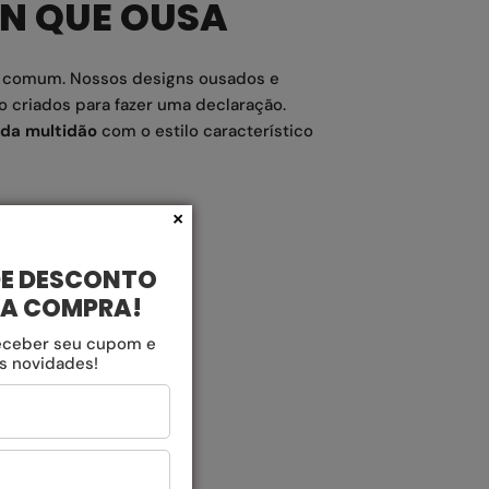
GN QUE OUSA
o comum. Nossos designs ousados e
o criados para fazer uma declaração.
da multidão
com o estilo característico
×
DE DESCONTO
RA COMPRA!
eceber seu cupom e
as novidades!