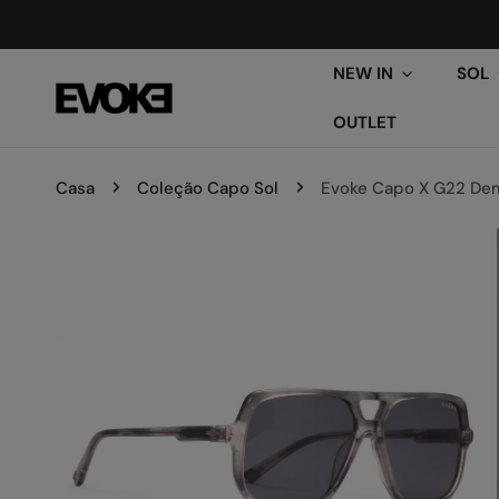
ARA O CONTEÚDO
NEW IN
SOL
OUTLET
Casa
Coleção Capo Sol
Evoke Capo X G22 De
PARA INFORMAÇÕES DO PRODUTO