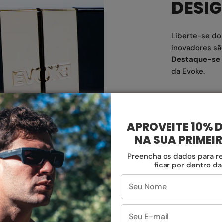
DESI
Liberte-se d
inovadores sã
Destaque-se 
da Evoke.
APROVEITE 10% 
NA SUA PRIMEI
Preencha os dados para r
ficar por dentro d