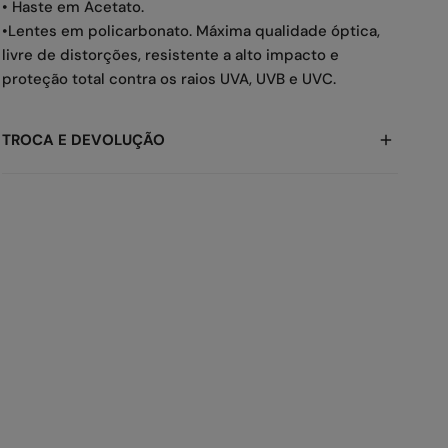
• Haste em Acetato.
•Lentes em policarbonato. Máxima qualidade óptica,
livre de distorções, resistente a alto impacto e
proteção total contra os raios UVA, UVB e UVC.
TROCA E DEVOLUÇÃO
A gente sabe que as vezes você pode precisar, então
para trocar ou devolver, veja os prazos:
-> Devolução: até
7 dias
-> Troca: até
30 dias
Tudo rápido e fácil! Você pode solicitar
aqui